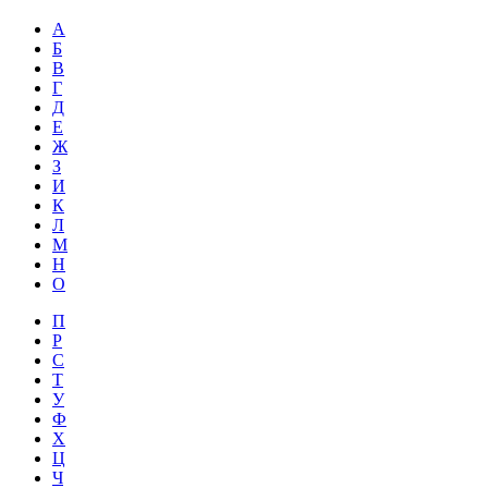
А
Б
В
Г
Д
Е
Ж
З
И
К
Л
М
Н
О
П
Р
С
Т
У
Ф
Х
Ц
Ч