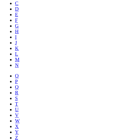
C
D
E
F
G
H
I
J
K
L
M
N
O
P
Q
R
S
T
U
V
W
X
Y
Z