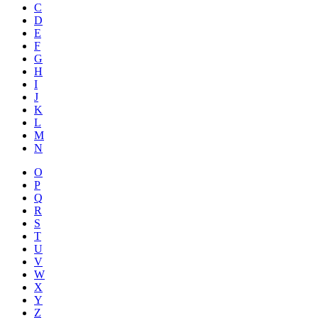
C
D
E
F
G
H
I
J
K
L
M
N
O
P
Q
R
S
T
U
V
W
X
Y
Z