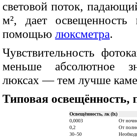
световой поток, падающи
м², дает освещенность
помощью
люксметра
.
Чувствительность фоток
меньше абсолютное зн
люксах — тем лучше камер
Типовая освещённость,
Освещённость, лк (lx)
0,0003
От ночн
0,2
От полн
30–50
Необход