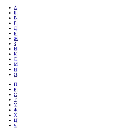
А
Б
В
Г
Д
Е
Ж
З
И
К
Л
М
Н
О
П
Р
С
Т
У
Ф
Х
Ц
Ч